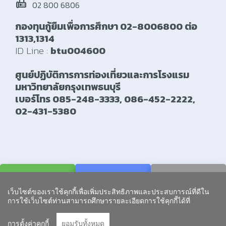
fax
02 800 6806
กองทุนกู้ยืมเพื่อการศึกษา 02-8006800 ต่อ
1313,1314
ID Line :
btu004600
ศูนย์ปฏิบัติการการท่องเที่ยวและการโรงแรม
มหาวิทยาลัยกรุงเทพธนบุรี
เบอร์โทร 085-248-3333, 086-452-2222,
02-431-5380
Line
Facebook
© Copyright สถาบันการศึกษาทางไกล มหาวิทยาลัยกรุงเทพ
ธนบุรี. All Rights Reserved.
เว็บไซต์ของเราใช้คุกกี้เพื่อเพิ่มประสิทธิภาพและประสบการณ์ที่ดีใน
0 2800 6800 -
Go to To
การใช้เว็บไซต์ท่านสามารถศึกษารายละเอียดการใช้คุกกี้ได้ที่
5 ต่อ 2121,
2120
การตั้งค่าคุกกี้
ยอมรับทั้งหมด